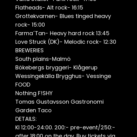
Flatheads- Alt rock- 16:15
Grottekvarnen- Blues tinged heavy
rock- 15:00
Farma´Tan- Heavy hard rock 13:45
Love Struck (DK)- Melodic rock- 12:30
BREWERIES
South plains-Malmö
Bökebergs bryggeri- Klågerup
Wessingekälla Brygghus- Vessinge
FOOD
Nothing F!SHY
Tomas Gustavsson Gastronomi
Garden Taco
DETAILS:
Kl 12:00-24:00. 200:- pre-event/250:-
after 18:00 on the day. Buy tickets via