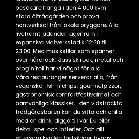
besökare hänga i den 4 000 kvm
stora ölträdgården och prova
hantverksöl från lokala bryggare. Alla
liveframträdanden äger rum i
expansiva Matverkstad kl 12:30 till
23:00. Med musikstilar som spänner
över hårdrock, klassisk rock, metal och
prog´n´roll har vi något för alla.
Våra restauranger serverar alla, från
veganska f!sh´n´chips, gourmetpizzor,
gastronomisk komfortfestivalmat och
barnvänliga klassiker. I den vidsträckta
trädgårdsbaren kan du sitta och chilla
med en drink, digga till vår DJ eller
delta i spel och lotterier. Och allt
eftersom kvällen fortskrider byggs