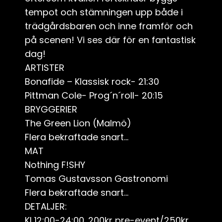
tempot och stämningen upp både i
trädgårdsbaren och inne framför och
på scenen! Vi ses där för en fantastisk
dag!
ARTISTER
Bonafide – Klassisk rock- 21:30
Pittman Cole- Prog´n´roll- 20:15
BRYGGERIER
The Green Lion (Malmö)
Flera bekraftade snart…
MAT
Nothing F!SHY
Tomas Gustavsson Gastronomi
Flera bekraftade snart…
DETALJER:
Kl 12:00-24:00. 200kr pre-event/250kr