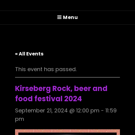
PITTMAN COLE
Menu
Prog'n'rolling Since 2022
« All Events
This event has passed.
Kirseberg Rock, beer and
food festival 2024
September 21, 2024 @ 12:00 pm
-
11:59
pm